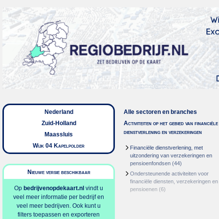
Nederland
Alle sectoren en branches
Zuid-Holland
Activiteiten op het gebied van financiële
dienstverlening en verzekeringen
Maassluis
Wijk 04 Kapelpolder
Financiële dienstverlening, met
uitzondering van verzekeringen en
pensioenfondsen
(44)
Nieuwe versie beschikbaar
Ondersteunende activiteiten voor
financiële diensten, verzekeringen en
Op
bedrijvenopdekaart.nl
vindt u
pensioenen
(6)
veel meer informatie per bedrijf en
veel meer bedrijven. Ook kunt u
filters toepassen en exporteren