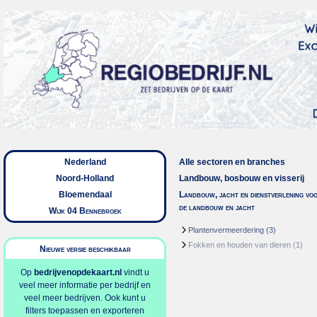
Nederland
Alle sectoren en branches
Noord-Holland
Landbouw, bosbouw en visserij
Bloemendaal
Landbouw, jacht en dienstverlening vo
de landbouw en jacht
Wijk 04 Bennebroek
Plantenvermeerdering
(3)
Fokken en houden van dieren
(1)
Nieuwe versie beschikbaar
Op
bedrijvenopdekaart.nl
vindt u
veel meer informatie per bedrijf en
veel meer bedrijven. Ook kunt u
filters toepassen en exporteren