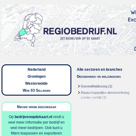
Nederland
Alle sectoren en branches
Groningen
Gezondheids- en welzijnszorg
Westerwolde
Gezondheidszorg
(2)
Wijk 03 Sellingen
Maatschappelijke dienstverlening
zonder verblijf
(3)
Nieuwe versie beschikbaar
Op
bedrijvenopdekaart.nl
vindt u
veel meer informatie per bedrijf en
veel meer bedrijven. Ook kunt u
filters toepassen en exporteren