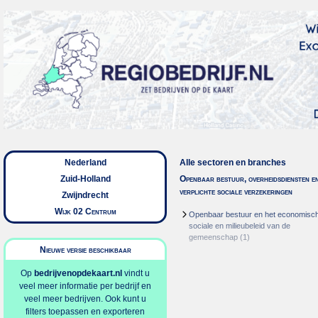
Nederland
Alle sectoren en branches
Zuid-Holland
Openbaar bestuur, overheidsdiensten e
verplichte sociale verzekeringen
Zwijndrecht
Wijk 02 Centrum
Openbaar bestuur en het economisc
sociale en milieubeleid van de
gemeenschap
(1)
Nieuwe versie beschikbaar
Op
bedrijvenopdekaart.nl
vindt u
veel meer informatie per bedrijf en
veel meer bedrijven. Ook kunt u
filters toepassen en exporteren