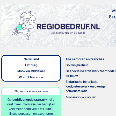
Nederland
Alle sectoren en branches
Limburg
Bouwnijverheid
Mook en Middelaar
Gespecialiseerde werkzaamheden
de bouw
Wijk 01 Middelaar
Elektrische installatie,
loodgieterswerk en overige
Nieuwe versie beschikbaar
bouwinstallatie
Aanbrengen van isolatie
Op
bedrijvenopdekaart.nl
vindt u
veel meer informatie per bedrijf en
veel meer bedrijven. Ook kunt u
filters toepassen en exporteren