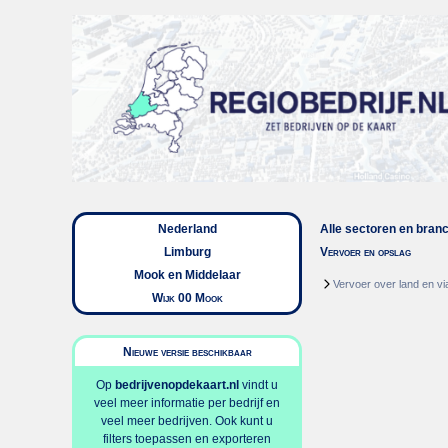
Nederland
Alle sectoren en bran
Limburg
Vervoer en opslag
Mook en Middelaar
Vervoer over land en via
Wijk 00 Mook
Nieuwe versie beschikbaar
Op
bedrijvenopdekaart.nl
vindt u
veel meer informatie per bedrijf en
veel meer bedrijven. Ook kunt u
filters toepassen en exporteren