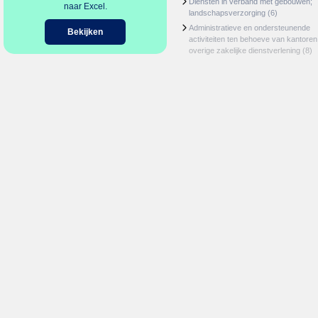
Diensten in verband met gebouwen;
naar Excel.
landschapsverzorging
(6)
Administratieve en ondersteunende
Bekijken
activiteiten ten behoeve van kantoren
overige zakelijke dienstverlening
(8)