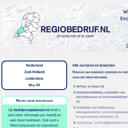
Nederland
Alle sectoren en branches
Zuid-Holland
Verhuur van roerende goederen en over
zakelijke dienstverlening
Leiderdorp
Wijk 00
Verhuur en lease
(6)
Arbeidsbemiddeling, activiteiten van
uitzendbureaus en personeelsbeheer
Nieuwe versie beschikbaar
(6)
Activiteiten van reisbureaus,
Op
bedrijvenopdekaart.nl
vindt u
reisorganisatoren, reserveringsbure
veel meer informatie per bedrijf en
en aanverwante activiteiten
(3)
veel meer bedrijven. Ook kunt u
Opsporings- en beveiligingsdiensten
(
filters toepassen en exporteren