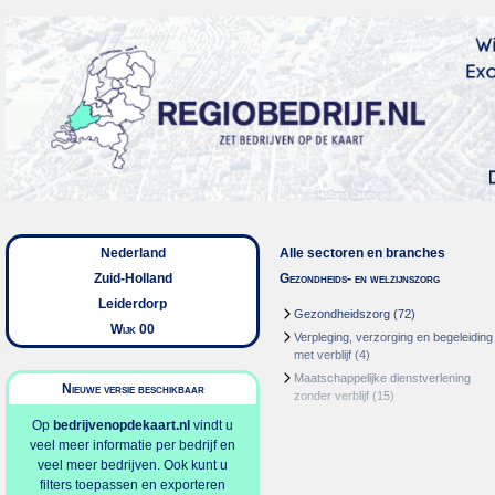
Nederland
Alle sectoren en branches
Zuid-Holland
Gezondheids- en welzijnszorg
Leiderdorp
Gezondheidszorg
(72)
Wijk 00
Verpleging, verzorging en begeleiding
met verblijf
(4)
Maatschappelijke dienstverlening
Nieuwe versie beschikbaar
zonder verblijf
(15)
Op
bedrijvenopdekaart.nl
vindt u
veel meer informatie per bedrijf en
veel meer bedrijven. Ook kunt u
filters toepassen en exporteren