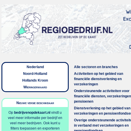
Nederland
Alle sectoren en branches
Noord-Holland
Activiteiten op het gebied van
financiële dienstverlening en
Hollands Kroon
verzekeringen
Wieringerwaard
Ondersteunende activiteiten voor
financiële diensten, verzekeringen
pensioenen
Nieuwe versie beschikbaar
Dienstverlening op het gebied van
Op
bedrijvenopdekaart.nl
vindt u
verzekeringen en pensioenfondse
veel meer informatie per bedrijf en
Overige ondersteunende activitei
veel meer bedrijven. Ook kunt u
in verband met verzekeringen en
filters toepassen en exporteren
pensioenfondsen