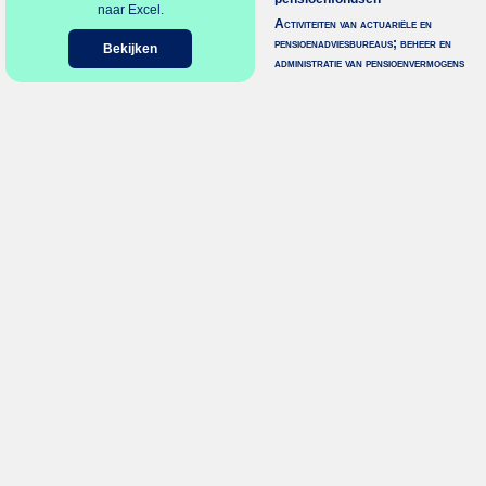
naar Excel.
Activiteiten van actuariële en
pensioenadviesbureaus; beheer en
Bekijken
administratie van pensioenvermogens