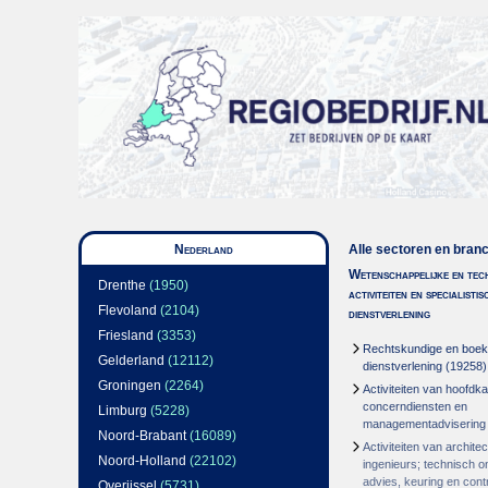
Nederland
Alle sectoren en bran
Wetenschappelijke en tec
Drenthe
(1950)
activiteiten en specialisti
Flevoland
(2104)
dienstverlening
Friesland
(3353)
Rechtskundige en boe
Gelderland
(12112)
dienstverlening
(19258)
Groningen
(2264)
Activiteiten van hoofdka
concerndiensten en
Limburg
(5228)
managementadvisering
Noord-Brabant
(16089)
Activiteiten van archite
Noord-Holland
(22102)
ingenieurs; technisch o
advies, keuring en cont
Overijssel
(5731)