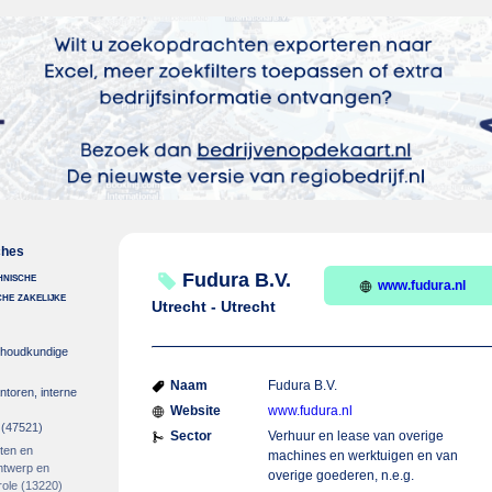
ches
hnische
Fudura B.V.
www.fudura.nl
sche zakelijke
Utrecht - Utrecht
khoudkundige
Naam
Fudura B.V.
ntoren, interne
Website
www.fudura.nl
(47521)
Sector
Verhuur en lease van overige
cten en
machines en werktuigen en van
ntwerp en
overige goederen, n.e.g.
role
(13220)