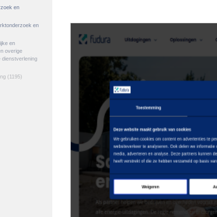
rzoek en
arktonderzoek en
jke en
en overige
e dienstverlening
ing
(1195)