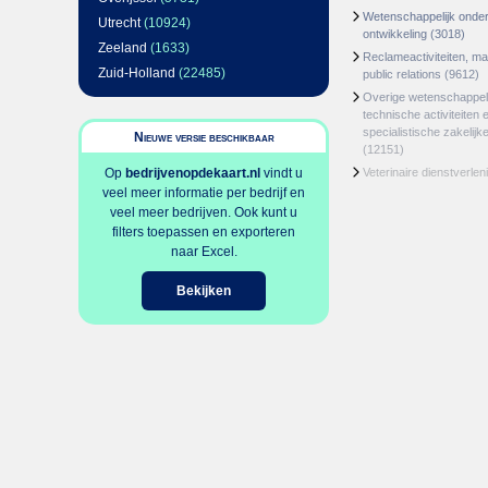
Wetenschappelijk onde
Utrecht
(10924)
ontwikkeling
(3018)
Zeeland
(1633)
Reclameactiviteiten, m
Zuid-Holland
(22485)
public relations
(9612)
Overige wetenschappeli
technische activiteiten 
specialistische zakelijk
Nieuwe versie beschikbaar
(12151)
Op
bedrijvenopdekaart.nl
vindt u
Veterinaire dienstverlen
veel meer informatie per bedrijf en
veel meer bedrijven. Ook kunt u
filters toepassen en exporteren
naar Excel.
Bekijken