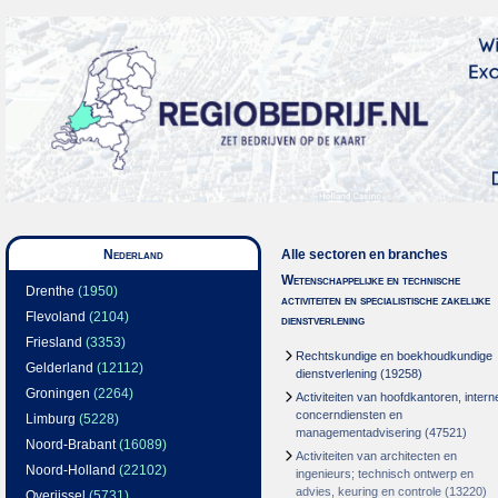
Nederland
Alle sectoren en branches
Wetenschappelijke en technische
Drenthe
(1950)
activiteiten en specialistische zakelijke
Flevoland
(2104)
dienstverlening
Friesland
(3353)
Rechtskundige en boekhoudkundige
Gelderland
(12112)
dienstverlening
(19258)
Groningen
(2264)
Activiteiten van hoofdkantoren, intern
concerndiensten en
Limburg
(5228)
managementadvisering
(47521)
Noord-Brabant
(16089)
Activiteiten van architecten en
Noord-Holland
(22102)
ingenieurs; technisch ontwerp en
advies, keuring en controle
(13220)
Overijssel
(5731)