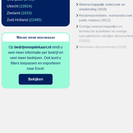
Wetenschappelijk onderzoek en
Utrecht
(10924)
ontwikkeling
(3018)
Zeeland
(1633)
Reclameactiviteiten, marktonderzoek
Zuid-Holland
(22485)
public relations
(9612)
Overige wetenschappelijke en
technische activiteiten en overige
specialistische zakelijke dienstverlen
Nieuwe versie beschikbaar
(12151)
Op
bedrijvenopdekaart.nl
vindt u
Veterinaire dienstverlening
(1195)
veel meer informatie per bedrijf en
veel meer bedrijven. Ook kunt u
filters toepassen en exporteren
naar Excel.
Bekijken