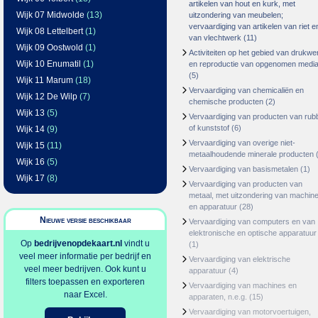
artikelen van hout en kurk, met
Wijk 07 Midwolde
(13)
uitzondering van meubelen;
vervaardiging van artikelen van riet e
Wijk 08 Lettelbert
(1)
van vlechtwerk
(11)
Wijk 09 Oostwold
(1)
Activiteiten op het gebied van drukwe
Wijk 10 Enumatil
(1)
en reproductie van opgenomen medi
(5)
Wijk 11 Marum
(18)
Vervaardiging van chemicaliën en
Wijk 12 De Wilp
(7)
chemische producten
(2)
Wijk 13
(5)
Vervaardiging van producten van rub
of kunststof
(6)
Wijk 14
(9)
Vervaardiging van overige niet-
Wijk 15
(11)
metaalhoudende minerale producten
(
Wijk 16
(5)
Vervaardiging van basismetalen
(1)
Wijk 17
(8)
Vervaardiging van producten van
metaal, met uitzondering van machin
en apparatuur
(28)
Nieuwe versie beschikbaar
Vervaardiging van computers en van
elektronische en optische apparatuur
Op
bedrijvenopdekaart.nl
vindt u
(1)
veel meer informatie per bedrijf en
Vervaardiging van elektrische
veel meer bedrijven. Ook kunt u
apparatuur
(4)
filters toepassen en exporteren
Vervaardiging van machines en
naar Excel.
apparaten, n.e.g.
(15)
Vervaardiging van motorvoertuigen,