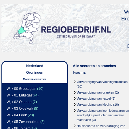
Nederland
Alle sectoren en branches
Groningen
Industrie
Westerkwartier
Vervaardiging van voedingsmiddelen
(20)
Wijk 00 Grootegast
(10)
Vervaardiging van dranken
(2)
Wijk 01 Lutjegast
(4)
Vervaardiging van textiel
(5)
Wijk 02 Opende
(7)
Vervaardiging van kleding
(16)
Wijk 03 Oldekerk
(8)
Vervaardiging van leer, lederwaren en
Wijk 04 Leek
(28)
soortgelijke producten van andere
materialen
(3)
Wijk 05 Zevenhuizen
(8)
Houtindustrie en vervaardiging van
Wijk 06 Tolbert
(18)