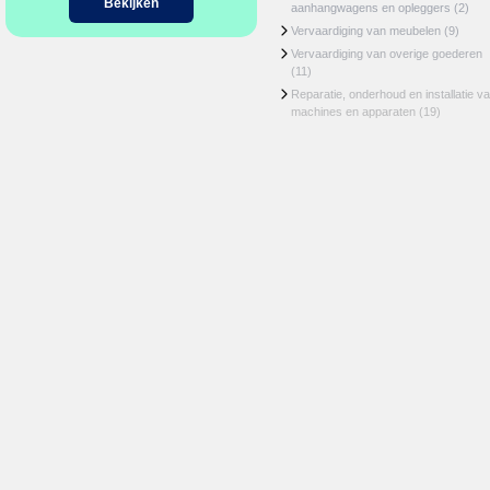
Bekijken
aanhangwagens en opleggers
(2)
Vervaardiging van meubelen
(9)
Vervaardiging van overige goederen
(11)
Reparatie, onderhoud en installatie v
machines en apparaten
(19)