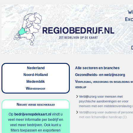
Nederland
Alle sectoren en branches
Noord-Holland
Gezondheids- en welzijnszorg
Medemblik
Verpleging, verzorging en begeleiding m
verblijf
Wervershoof
Verblijfszorg voor mensen met
psychische aandoeningen en voor
Nieuwe versie beschikbaar
mensen met een middelenverslaving
Verblijfszorg voor ouderen of person
Op
bedrijvenopdekaart.nl
vindt u
met een lichamelijke handicap
(1)
veel meer informatie per bedrijf en
veel meer bedrijven. Ook kunt u
filters toepassen en exporteren