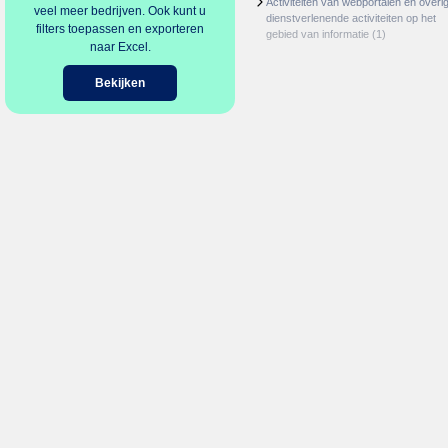
Activiteiten van webportalen en overi
veel meer bedrijven. Ook kunt u
dienstverlenende activiteiten op het
filters toepassen en exporteren
gebied van informatie
(1)
naar Excel.
Bekijken