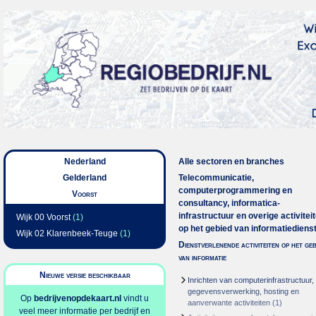
Nederland
Alle sectoren en branches
Gelderland
Telecommunicatie,
computerprogrammering en
Voorst
consultancy, informatica-
infrastructuur en overige activitei
Wijk 00 Voorst
(1)
op het gebied van informatiediens
Wijk 02 Klarenbeek-Teuge
(1)
Dienstverlenende activiteiten op het geb
van informatie
Nieuwe versie beschikbaar
Inrichten van computerinfrastructuur,
gegevensverwerking, hosting en
Op
bedrijvenopdekaart.nl
vindt u
aanverwante activiteiten
(1)
veel meer informatie per bedrijf en