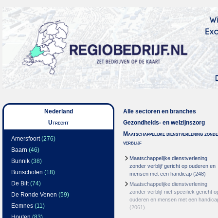
Nederland
Alle sectoren en branches
Utrecht
Gezondheids- en welzijnszorg
Maatschappelijke dienstverlening zond
Amersfoort
(276)
verblijf
Baarn
(46)
Maatschappelijke dienstverlening
Bunnik
(38)
zonder verblijf gericht op ouderen en
Bunschoten
(18)
mensen met een handicap
(248)
De Bilt
(74)
Maatschappelijke dienstverlening
zonder verblijf niet specifiek gericht o
De Ronde Venen
(59)
ouderen en mensen met een handica
Eemnes
(11)
(2061)
Houten
(83)