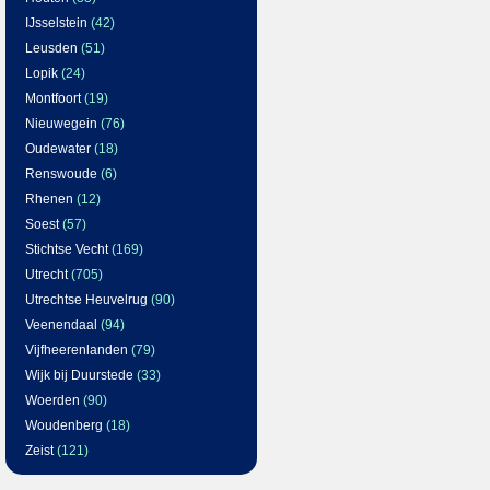
IJsselstein
(42)
Leusden
(51)
Lopik
(24)
Montfoort
(19)
Nieuwegein
(76)
Oudewater
(18)
Renswoude
(6)
Rhenen
(12)
Soest
(57)
Stichtse Vecht
(169)
Utrecht
(705)
Utrechtse Heuvelrug
(90)
Veenendaal
(94)
Vijfheerenlanden
(79)
Wijk bij Duurstede
(33)
Woerden
(90)
Woudenberg
(18)
Zeist
(121)