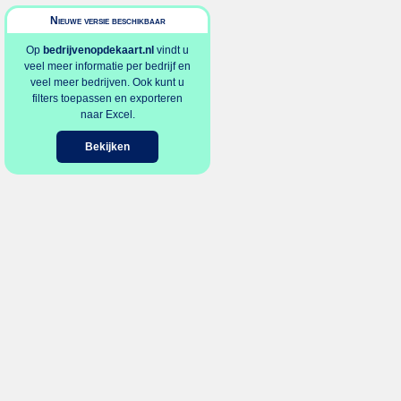
Nieuwe versie beschikbaar
Op
bedrijvenopdekaart.nl
vindt u
veel meer informatie per bedrijf en
veel meer bedrijven. Ook kunt u
filters toepassen en exporteren
naar Excel.
Bekijken