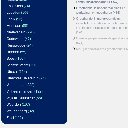
communicatieapparatuur
(342)
IJsselstein
(74)
Groothandel in andere machines en
Leusden
(106)
werktuigen en toebehoren
(466)
Groothandel in motorvoertuigen,
Lopik
(53)
motorfietsen en delen en toebehoren
Montfoort
(55)
van motorvoertuigen en motorfietsen
Nieuwegein
(220)
(194)
Overige gespecialiseerde groothande
Oudewater
(47)
(571)
Renswoude
(24)
Niet-gespecialiseerde groothandel
(4
Rhenen
(55)
Soest
(150)
Stichtse Vecht
(150)
Utrecht
(654)
Utrechtse Heuvelrug
(94)
Veenendaal
(233)
Vijfheerenlanden
(192)
Wijk bij Duurstede
(56)
Woerden
(197)
Woudenberg
(32)
Zeist
(112)