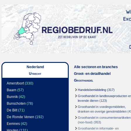
Nederland
Alle sectoren en branches
Utrecht
Groot- en detailhandel
Groothandel
Amersfoort
(330)
Baarn
(57)
Handelsbemiddeling
(317)
Groothandel in landbouwproducten e
Bunnik
(42)
levende dieren
(123)
Bunschoten
(78)
Groothandel in voedingsmiddelen,
De Bilt
(71)
dranken en overige genotmiddelen
(4
De Ronde Venen
(192)
Groothandel in consumentenartikelen
(non-food)
(953)
Eemnes
(42)
Groothandel in informatie- en
Houten
(131)