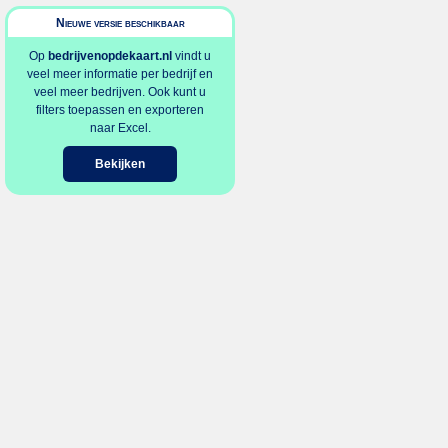
Nieuwe versie beschikbaar
Op
bedrijvenopdekaart.nl
vindt u
veel meer informatie per bedrijf en
veel meer bedrijven. Ook kunt u
filters toepassen en exporteren
naar Excel.
Bekijken