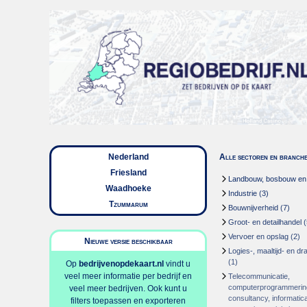
Nederland
Alle sectoren en branch
Friesland
Landbouw, bosbouw en v
Waadhoeke
Industrie
(3)
Tzummarum
Bouwnijverheid
(7)
Groot- en detailhandel
(
Vervoer en opslag
(2)
Nieuwe versie beschikbaar
Logies-, maaltijd- en d
(1)
Op
bedrijvenopdekaart.nl
vindt u
veel meer informatie per bedrijf en
Telecommunicatie,
computerprogrammerin
veel meer bedrijven. Ook kunt u
consultancy, informatica
filters toepassen en exporteren