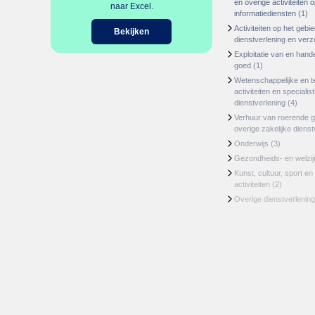
en overige activiteiten 
naar Excel.
informatiediensten
(1)
Activiteiten op het gebi
Bekijken
dienstverlening en ver
Exploitatie van en hand
goed
(1)
Wetenschappelijke en t
activiteiten en specialis
dienstverlening
(4)
Verhuur van roerende 
overige zakelijke dienst
Onderwijs
(3)
Gezondheids- en welzi
Kunst, cultuur, sport en
activiteiten
(2)
Overige dienstverlening