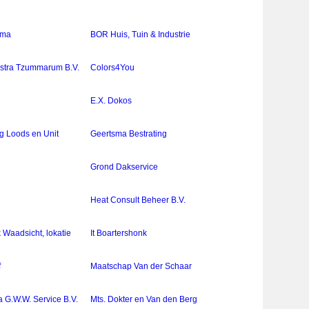
ema
BOR Huis, Tuin & Industrie
stra Tzummarum B.V.
Colors4You
E.X. Dokos
g Loods en Unit
Geertsma Bestrating
Grond Dakservice
Heat Consult Beheer B.V.
k Waadsicht, lokatie
It Boartershonk
f
Maatschap Van der Schaar
a G.W.W. Service B.V.
Mts. Dokter en Van den Berg