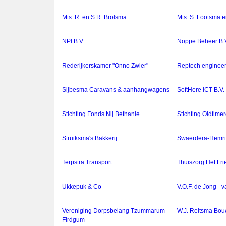
Mts. R. en S.R. Brolsma
Mts. S. Lootsma e
NPI B.V.
Noppe Beheer B.
Rederijkerskamer "Onno Zwier"
Reptech engineer
Sijbesma Caravans & aanhangwagens
SoftHere ICT B.V.
Stichting Fonds Nij Bethanie
Stichting Oldti
Struiksma's Bakkerij
Swaerdera-Hemrik
Terpstra Transport
Thuiszorg Het Fri
Ukkepuk & Co
V.O.F. de Jong - 
Vereniging Dorpsbelang Tzummarum-
W.J. Reitsma Bou
Firdgum