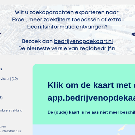
es
isserij
(10)
Klik om de kaart met 
app.bedrijvenopdekaar
5)
rankverstrekking
De (oude) kaart is helaas niet meer beschi
g en
-infrastructuur