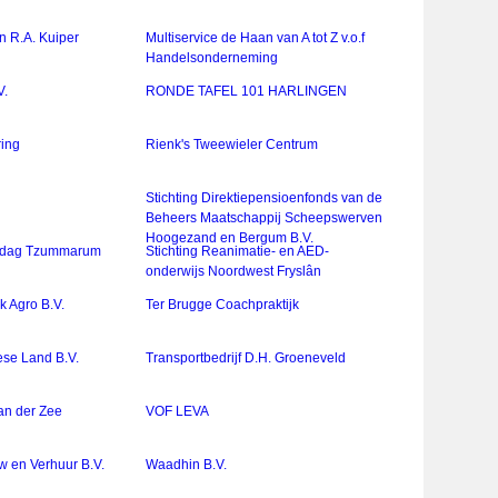
n R.A. Kuiper
Multiservice de Haan van A tot Z v.o.f
Handelsonderneming
V.
RONDE TAFEL 101 HARLINGEN
ing
Rienk's Tweewieler Centrum
Stichting Direktiepensioenfonds van de
Beheers Maatschappij Scheepswerven
Hoogezand en Bergum B.V.
merdag Tzummarum
Stichting Reanimatie- en AED-
onderwijs Noordwest Fryslân
 Agro B.V.
Ter Brugge Coachpraktijk
ese Land B.V.
Transportbedrijf D.H. Groeneveld
van der Zee
VOF LEVA
w en Verhuur B.V.
Waadhin B.V.