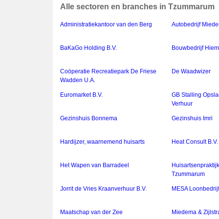
Alle sectoren en branches in Tzummarum
Administratiekantoor van den Berg
Autobedrijf Mied
BaKaGo Holding B.V.
Bouwbedrijf Hiem
Coöperatie Recreatiepark De Friese
De Waadwizer
Wadden U.A.
Euromarket B.V.
GB Stalling Opsla
Verhuur
Gezinshuis Bonnema
Gezinshuis Imri
Hardijzer, waarnemend huisarts
Heat Consult B.V.
Het Wapen van Barradeel
Huisartsenpraktij
Tzummarum
Jorrit de Vries Kraanverhuur B.V.
MESA Loonbedrij
Maatschap van der Zee
Miedema & Zijlstr