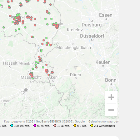
9 wn.
100-499 wn.
50-99 wn.
10-49 wn.
5-9 wn.
2-4 werknemers