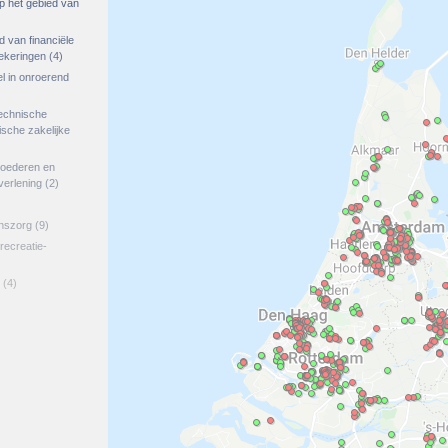
op het gebied van
ed van financiële
zekeringen
(4)
el in onroerend
echnische
tische zakelijke
goederen en
verlening
(2)
jnszorg
(9)
 recreatie-
(4)