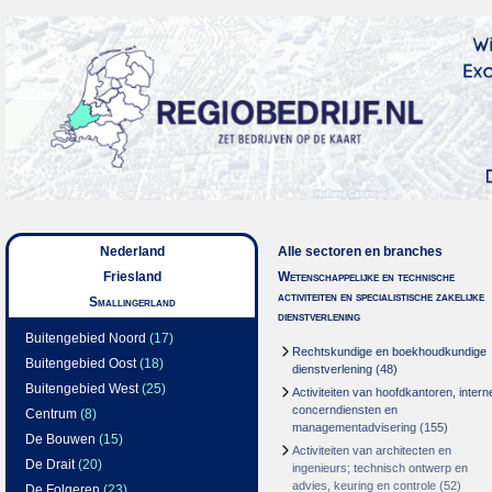
Nederland
Alle sectoren en branches
Friesland
Wetenschappelijke en technische
activiteiten en specialistische zakelijke
Smallingerland
dienstverlening
Buitengebied Noord
(17)
Rechtskundige en boekhoudkundige
Buitengebied Oost
(18)
dienstverlening
(48)
Buitengebied West
(25)
Activiteiten van hoofdkantoren, intern
concerndiensten en
Centrum
(8)
managementadvisering
(155)
De Bouwen
(15)
Activiteiten van architecten en
De Drait
(20)
ingenieurs; technisch ontwerp en
advies, keuring en controle
(52)
De Folgeren
(23)