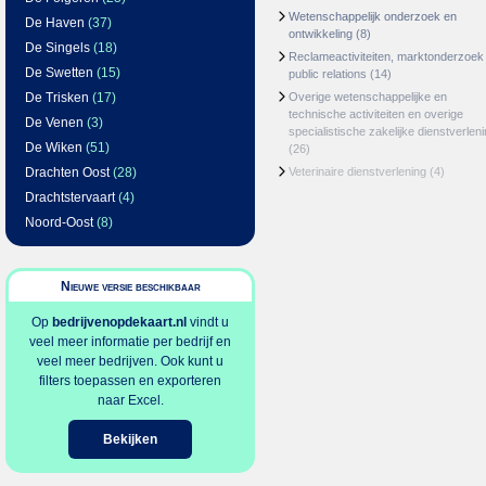
Wetenschappelijk onderzoek en
De Haven
(37)
ontwikkeling
(8)
De Singels
(18)
Reclameactiviteiten, marktonderzoek
De Swetten
(15)
public relations
(14)
De Trisken
(17)
Overige wetenschappelijke en
technische activiteiten en overige
De Venen
(3)
specialistische zakelijke dienstverlen
De Wiken
(51)
(26)
Drachten Oost
(28)
Veterinaire dienstverlening
(4)
Drachtstervaart
(4)
Noord-Oost
(8)
Nieuwe versie beschikbaar
Op
bedrijvenopdekaart.nl
vindt u
veel meer informatie per bedrijf en
veel meer bedrijven. Ook kunt u
filters toepassen en exporteren
naar Excel.
Bekijken