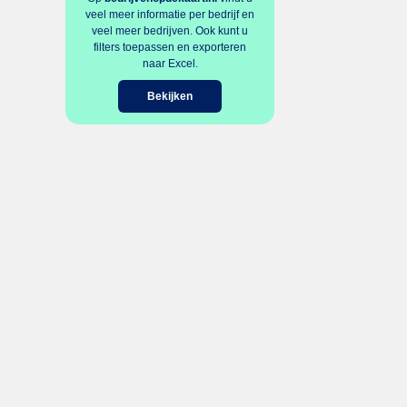
veel meer informatie per bedrijf en
veel meer bedrijven. Ook kunt u
filters toepassen en exporteren
naar Excel.
Bekijken