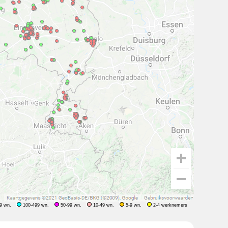
9 wn.
100-499 wn.
50-99 wn.
10-49 wn.
5-9 wn.
2-4 werknemers