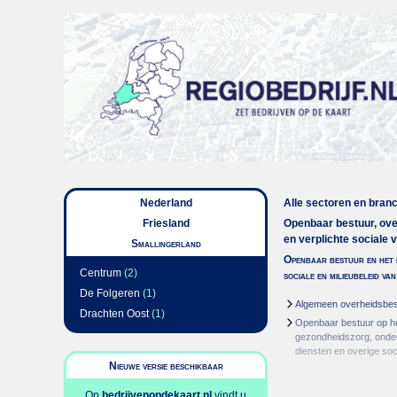
Nederland
Alle sectoren en bran
Friesland
Openbaar bestuur, ov
en verplichte sociale 
Smallingerland
Openbaar bestuur en het 
Centrum
(2)
sociale en milieubeleid va
De Folgeren
(1)
Algemeen overheidsbes
Drachten Oost
(1)
Openbaar bestuur op h
gezondheidszorg, onderw
diensten en overige soc
Nieuwe versie beschikbaar
Op
bedrijvenopdekaart.nl
vindt u