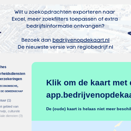
ches
erheidsdiensten
verzekeringen
Klik om de kaart met 
economische,
n de gemeenschap
app.bedrijvenopdekaar
tuur
(1)
et gebied van
De (oude) kaart is helaas niet meer beschi
ijs, culturele
iale diensten
(3)