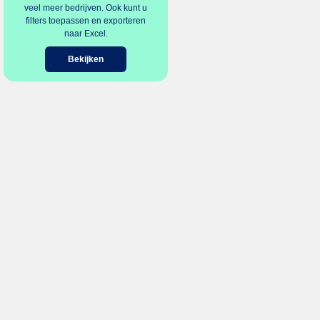
veel meer bedrijven. Ook kunt u
filters toepassen en exporteren
naar Excel.
Bekijken