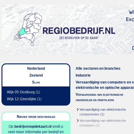
Nederland
Alle sectoren en branches
Zeeland
Industrie
Sluis
Vervaardiging van computers en 
elektronische en optische appara
Wijk 05 Oostburg
(1)
Vervaardiging van elektronische
Wijk 12 IJzendijke
(1)
onderdelen en printplaten
Vervaardiging van elektronische
componenten
(1)
Nieuwe versie beschikbaar
Vervaardiging van elektronische
printplaten
(1)
Op
bedrijvenopdekaart.nl
vindt u
veel meer informatie per bedrijf en