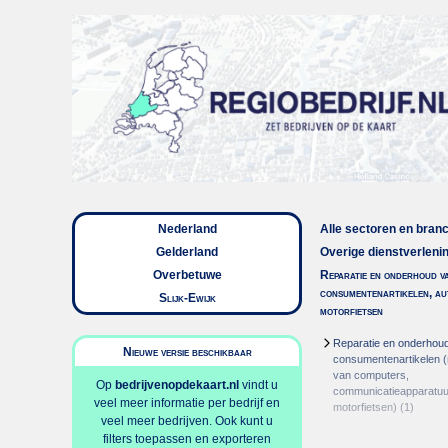
Nederland
Alle sectoren en bran
Gelderland
Overige dienstverleni
Overbetuwe
Reparatie en onderhoud v
consumentenartikelen, au
Slijk-Ewijk
motorfietsen
Reparatie en onderhou
Nieuwe versie beschikbaar
consumentenartikelen (
van computers,
Op
bedrijvenopdekaart.nl
vindt u
communicatieapparatuur
veel meer informatie per bedrijf en
motorfietsen)
(1)
veel meer bedrijven. Ook kunt u
filters toepassen en exporteren