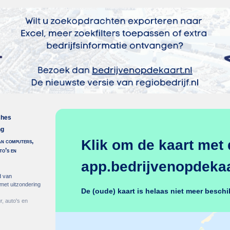
ches
ng
Klik om de kaart met 
an computers,
to’s en
app.bedrijvenopdekaar
d van
met uitzondering
De (oude) kaart is helaas niet meer beschi
, auto's en