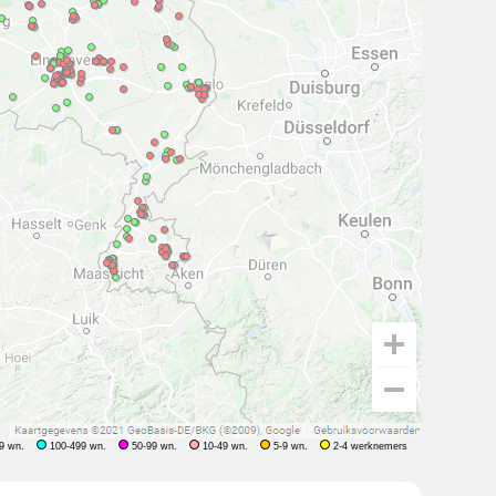
9 wn.
100-499 wn.
50-99 wn.
10-49 wn.
5-9 wn.
2-4 werknemers