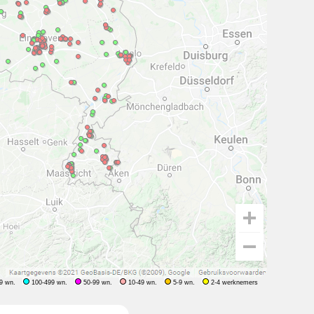
9 wn.
100-499 wn.
50-99 wn.
10-49 wn.
5-9 wn.
2-4 werknemers