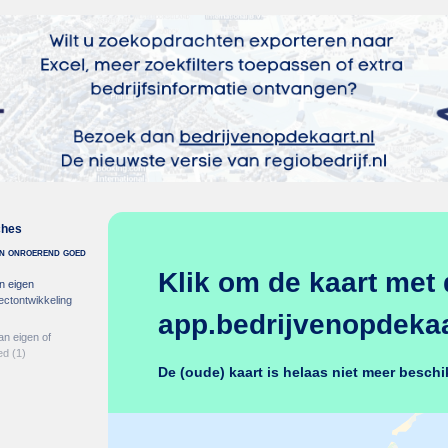
ches
 in onroerend goed
Klik om de kaart met 
n eigen
ectontwikkeling
app.bedrijvenopdekaar
an eigen of
ed
(1)
De (oude) kaart is helaas niet meer beschi