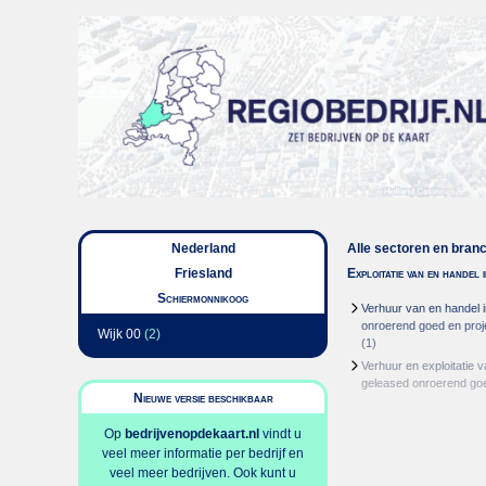
Nederland
Alle sectoren en bran
Friesland
Exploitatie van en handel
Schiermonnikoog
Verhuur van en handel i
onroerend goed en proj
Wijk 00
(2)
(1)
Verhuur en exploitatie v
geleased onroerend go
Nieuwe versie beschikbaar
Op
bedrijvenopdekaart.nl
vindt u
veel meer informatie per bedrijf en
veel meer bedrijven. Ook kunt u