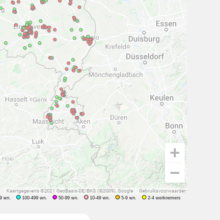
9 wn.
100-499 wn.
50-99 wn.
10-49 wn.
5-9 wn.
2-4 werknemers