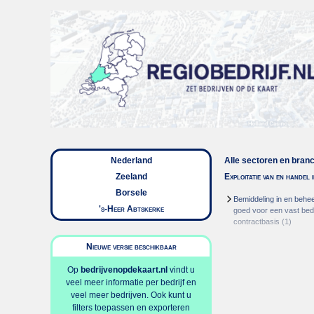
Nederland
Alle sectoren en bran
Zeeland
Exploitatie van en handel
Borsele
Bemiddeling in en behe
's-Heer Abtskerke
goed voor een vast bed
contractbasis
(1)
Nieuwe versie beschikbaar
Op
bedrijvenopdekaart.nl
vindt u
veel meer informatie per bedrijf en
veel meer bedrijven. Ook kunt u
filters toepassen en exporteren