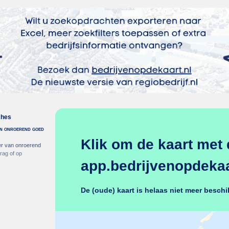
ches
 in onroerend goed
Klik om de kaart met 
er van onroerend
rag of op
app.bedrijvenopdekaar
De (oude) kaart is helaas niet meer beschi