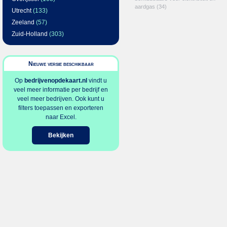
aardgas
(34)
Utrecht
(133)
Zeeland
(57)
Zuid-Holland
(303)
Nieuwe versie beschikbaar
Op
bedrijvenopdekaart.nl
vindt u
veel meer informatie per bedrijf en
veel meer bedrijven. Ook kunt u
filters toepassen en exporteren
naar Excel.
Bekijken