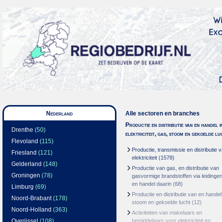
Nederland
Alle sectoren en branches
Productie en distributie van en handel i
Drenthe
(50)
elektriciteit, gas, stoom en gekoelde lu
Flevoland
(115)
Productie, transmissie en distributie 
Friesland
(121)
elektriciteit
(1578)
Gelderland
(148)
Productie van gas, en distributie van
Groningen
(78)
gasvormige brandstoffen via leidinge
en handel daarin
(68)
Limburg
(69)
Productie en distributie van en handel
Noord-Brabant
(178)
stoom en gekoelde lucht
(12)
Noord-Holland
(363)
Activiteiten van makelaars en
Overijssel
(108)
bemiddelaars voor elektriciteit en