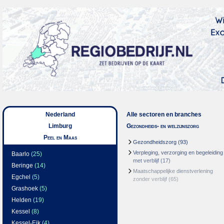
Nederland
Alle sectoren en branches
Limburg
Gezondheids- en welzijnszorg
Peel en Maas
Gezondheidszorg
(93)
Verpleging, verzorging en begeleiding
Baarlo
(25)
met verblijf
(17)
Beringe
(14)
Maatschappelijke dienstverlening
Egchel
(5)
zonder verblijf
(65)
Grashoek
(5)
Helden
(19)
Kessel
(8)
Kessel-Eik
(4)