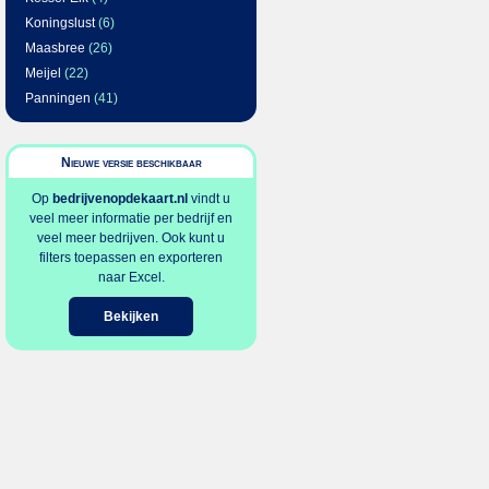
Koningslust
(6)
Maasbree
(26)
Meijel
(22)
Panningen
(41)
Nieuwe versie beschikbaar
Op
bedrijvenopdekaart.nl
vindt u
veel meer informatie per bedrijf en
veel meer bedrijven. Ook kunt u
filters toepassen en exporteren
naar Excel.
Bekijken