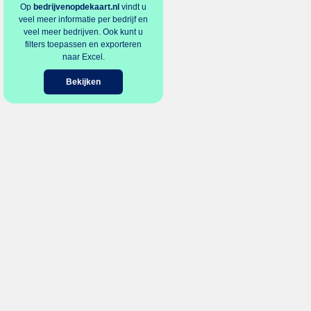
Op
bedrijvenopdekaart.nl
vindt u
veel meer informatie per bedrijf en
veel meer bedrijven. Ook kunt u
filters toepassen en exporteren
naar Excel.
Bekijken