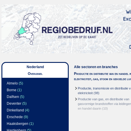
Nederland
Alle sectoren en branches
Overijssel
Productie en distributie van en handel i
elektriciteit, gas, stoom en gekoelde lu
Almelo
(5)
Productie, transmissie en distributie 
Borne
(1)
elektriciteit
(98)
Dalfsen
(5)
Productie van gas, en distributie van
Deventer
(5)
gasvormige brandstoffen via leidinge
en handel daarin
(10)
Dinkelland
(4)
Enschede
(9)
Haaksbergen
(1)
Hardenberg
(5)