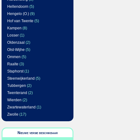
Hellendoorn
(5)
Hengelo (O.)
(9)
Hof van Twente
(5)
Kampen
(8)
Losser
(1)
Oldenzaal
(2)
Olst-Wijhe
(5)
Ommen
(5)
Raalte
(3)
Staphorst
(1)
Steenwijkerland
(5)
Tubbergen
(2)
Twenterand
(2)
Wierden
(2)
Zwartewaterland
(1)
Zwolle
(17)
Nieuwe versie beschikbaar