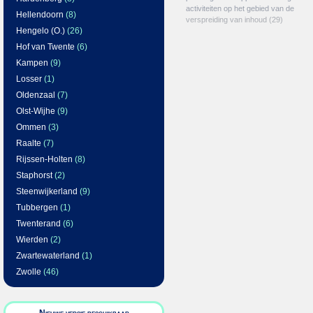
activiteiten op het gebied van de
Hellendoorn
(8)
verspreiding van inhoud
(29)
Hengelo (O.)
(26)
Hof van Twente
(6)
Kampen
(9)
Losser
(1)
Oldenzaal
(7)
Olst-Wijhe
(9)
Ommen
(3)
Raalte
(7)
Rijssen-Holten
(8)
Staphorst
(2)
Steenwijkerland
(9)
Tubbergen
(1)
Twenterand
(6)
Wierden
(2)
Zwartewaterland
(1)
Zwolle
(46)