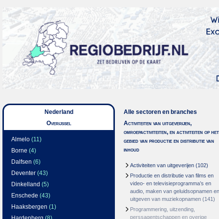
Nederland
Alle sectoren en branches
Overijssel
Activiteiten van uitgeverijen,
omroepactiviteiten, en activiteiten op het
Almelo
(11)
gebied van productie en distributie van
inhoud
Borne
(4)
Dalfsen
(6)
Activiteiten van uitgeverijen
(102)
Deventer
(43)
Productie en distributie van films en
video- en televisieprogramma’s en
Dinkelland
(5)
audio, maken van geluidsopnamen e
Enschede
(43)
uitgeven van muziekopnamen
(141)
Haaksbergen
(1)
Programmering, uitzending,
perssagentschappen en overige
Hardenberg
(8)