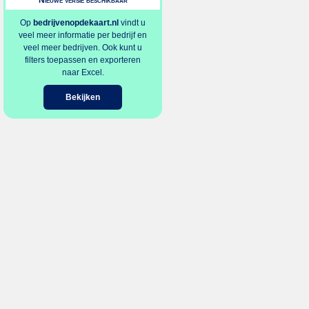
Nieuwe versie beschikbaar
Op
bedrijvenopdekaart.nl
vindt u
veel meer informatie per bedrijf en
veel meer bedrijven. Ook kunt u
filters toepassen en exporteren
naar Excel.
Bekijken