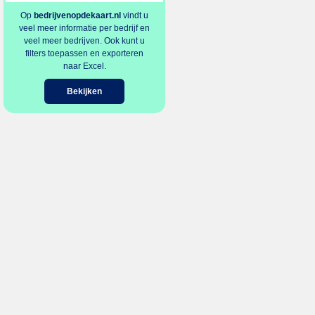
Op
bedrijvenopdekaart.nl
vindt u
veel meer informatie per bedrijf en
veel meer bedrijven. Ook kunt u
filters toepassen en exporteren
naar Excel.
Bekijken