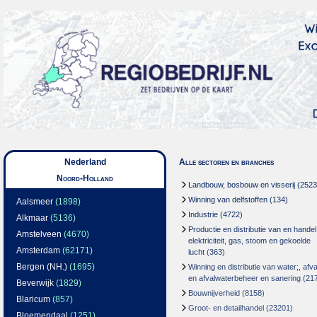
Nederland
Alle sectoren en branches
Noord-Holland
Landbouw, bosbouw en visserij
(2523
Winning van delfstoffen
(134)
Aalsmeer
(1898)
Industrie
(4722)
Alkmaar
(5136)
Productie en distributie van en handel
Amstelveen
(4670)
elektriciteit, gas, stoom en gekoelde
Amsterdam
(62171)
lucht
(363)
Bergen (NH.)
(1695)
Winning en distributie van water;, afva
en afvalwaterbeheer en sanering
(21
Beverwijk
(1829)
Bouwnijverheid
(8158)
Blaricum
(857)
Groot- en detailhandel
(23201)
Bloemendaal
(1251)