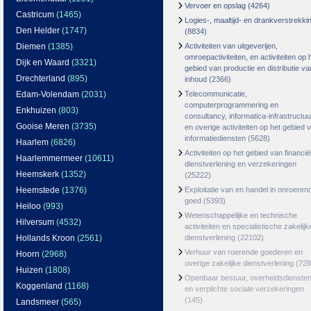
Vervoer en opslag
(4264)
Castricum
(1465)
Logies-, maaltijd- en drankverstrekki
Den Helder
(1747)
(8834)
Diemen
(1385)
Activiteiten van uitgeverijen,
omroepactiviteiten, en activiteiten op 
Dijk en Waard
(3321)
gebied van productie en distributie va
Drechterland
(895)
inhoud
(2366)
Edam-Volendam
(2031)
Telecommunicatie,
computerprogrammering en
Enkhuizen
(803)
consultancy, informatica-infrastructuu
Gooise Meren
(3735)
en overige activiteiten op het gebied 
informatiediensten
(5628)
Haarlem
(6826)
Activiteiten op het gebied van financië
Haarlemmermeer
(10611)
dienstverlening en verzekeringen
Heemskerk
(1352)
(25222)
Heemstede
(1376)
Exploitatie van en handel in onroeren
goed
(5393)
Heiloo
(993)
Wetenschappelijke en technische
Hilversum
(4532)
activiteiten en specialistische zakelijk
Hollands Kroon
(2561)
dienstverlening
(22102)
Verhuur van roerende goederen en
Hoorn
(2968)
overige zakelijke dienstverlening
(728
Huizen
(1808)
Openbaar bestuur, overheidsdienste
Koggenland
(1168)
en verplichte sociale verzekeringen
(145)
Landsmeer
(565)