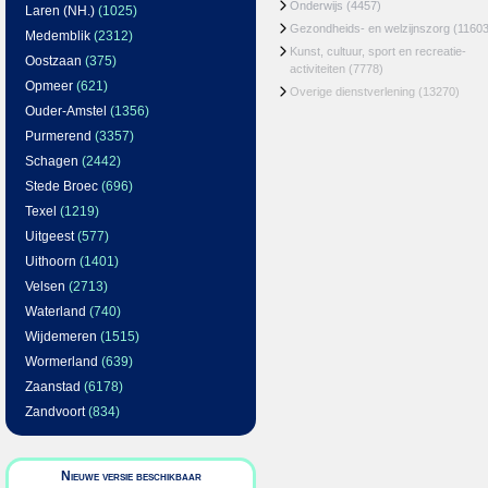
Onderwijs
(4457)
Laren (NH.)
(1025)
Gezondheids- en welzijnszorg
(11603
Medemblik
(2312)
Kunst, cultuur, sport en recreatie-
Oostzaan
(375)
activiteiten
(7778)
Opmeer
(621)
Overige dienstverlening
(13270)
Ouder-Amstel
(1356)
Purmerend
(3357)
Schagen
(2442)
Stede Broec
(696)
Texel
(1219)
Uitgeest
(577)
Uithoorn
(1401)
Velsen
(2713)
Waterland
(740)
Wijdemeren
(1515)
Wormerland
(639)
Zaanstad
(6178)
Zandvoort
(834)
Nieuwe versie beschikbaar