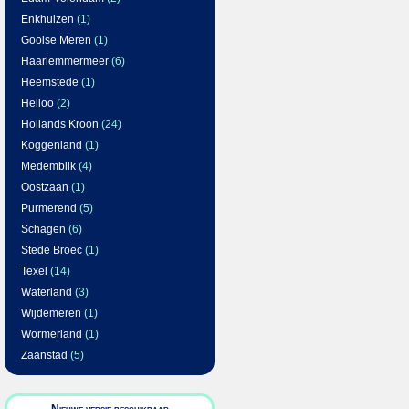
Enkhuizen
(1)
Gooise Meren
(1)
Haarlemmermeer
(6)
Heemstede
(1)
Heiloo
(2)
Hollands Kroon
(24)
Koggenland
(1)
Medemblik
(4)
Oostzaan
(1)
Purmerend
(5)
Schagen
(6)
Stede Broec
(1)
Texel
(14)
Waterland
(3)
Wijdemeren
(1)
Wormerland
(1)
Zaanstad
(5)