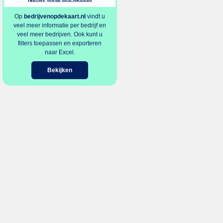
Nieuwe versie beschikbaar
Op
bedrijvenopdekaart.nl
vindt u
veel meer informatie per bedrijf en
veel meer bedrijven. Ook kunt u
filters toepassen en exporteren
naar Excel.
Bekijken