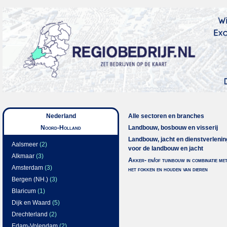
Nederland
Alle sectoren en branches
Noord-Holland
Landbouw, bosbouw en visserij
Landbouw, jacht en dienstverlenin
Aalsmeer
(2)
voor de landbouw en jacht
Alkmaar
(3)
Akker- en/of tuinbouw in combinatie me
Amsterdam
(3)
het fokken en houden van dieren
Bergen (NH.)
(3)
Blaricum
(1)
Dijk en Waard
(5)
Drechterland
(2)
Edam-Volendam
(2)