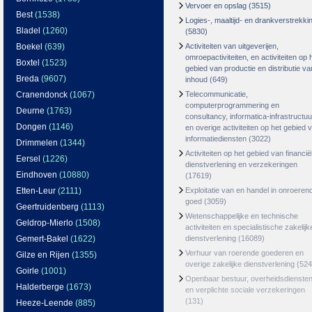
Vervoer en opslag
(3515)
Best
(1538)
Logies-, maaltijd- en drankverstrekki
Bladel
(1260)
(5830)
Boekel
(639)
Activiteiten van uitgeverijen,
omroepactiviteiten, en activiteiten op 
Boxtel
(1523)
gebied van productie en distributie va
Breda
(9607)
inhoud
(649)
Cranendonck
(1067)
Telecommunicatie,
computerprogrammering en
Deurne
(1763)
consultancy, informatica-infrastructuu
Dongen
(1146)
en overige activiteiten op het gebied 
informatiediensten
(3022)
Drimmelen
(1344)
Activiteiten op het gebied van financië
Eersel
(1226)
dienstverlening en verzekeringen
Eindhoven
(10880)
(17619)
Etten-Leur
(2111)
Exploitatie van en handel in onroeren
goed
(3059)
Geertruidenberg
(1113)
Wetenschappelijke en technische
Geldrop-Mierlo
(1508)
activiteiten en specialistische zakelijk
Gemert-Bakel
(1622)
dienstverlening
(16089)
Verhuur van roerende goederen en
Gilze en Rijen
(1355)
overige zakelijke dienstverlening
(524
Goirle
(1001)
Openbaar bestuur, overheidsdienste
Halderberge
(1673)
en verplichte sociale verzekeringen
(131)
Heeze-Leende
(885)