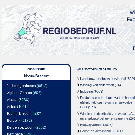
Nederland
Alle sectoren en branches
Noord-Brabant
Landbouw, bosbouw en visserij
(6024
Winning van delfstoffen
(14)
's-Hertogenbosch
(8618)
Industrie
(6569)
Alphen-Chaam
(692)
Productie en distributie van en handel
Altena
(3238)
elektriciteit, gas, stoom en gekoelde
Asten
(1011)
lucht
(178)
Baarle-Nassau
(502)
Winning en distributie van water;, afva
en afvalwaterbeheer en sanering
(26
Bergeijk
(1171)
Bouwnijverheid
(8026)
Bergen op Zoom
(2832)
Groot- en detailhandel
(21147)
Bernheze
(1785)