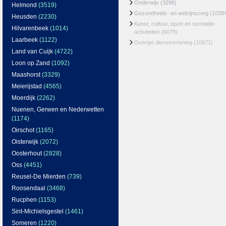
Onderwijs
(3296)
Helmond
(3519)
Gezondheids- en welzijnszorg
(1038
Heusden
(2230)
Kunst, cultuur, sport en recreatie-
Hilvarenbeek
(1014)
activiteiten
(6079)
Laarbeek
(1122)
Overige dienstverlening
(10671)
Land van Cuijk
(4722)
Loon op Zand
(1092)
Maashorst
(3329)
Meierijstad
(4565)
Moerdijk
(2262)
Nuenen, Gerwen en Nederwetten
(1174)
Oirschot
(1165)
Oisterwijk
(2072)
Oosterhout
(2828)
Oss
(4451)
Reusel-De Mierden
(739)
Roosendaal
(3468)
Rucphen
(1153)
Sint-Michielsgestel
(1461)
Someren
(1220)