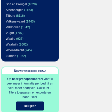
Son en Breugel
(1020)
Steenbergen
(1153)
Tilburg
(8116)
Valkenswaard
(1443)
Veldhoven
(1842)
Vught
(1707)
Waalre
(926)
Waalwijk
(2602)
Woensdrecht
(945)
Zundert
(1362)
Nieuwe versie beschikbaar
Op
bedrijvenopdekaart.nl
vindt u
veel meer informatie per bedrijf en
veel meer bedrijven. Ook kunt u
filters toepassen en exporteren
naar Excel.
Bekijken