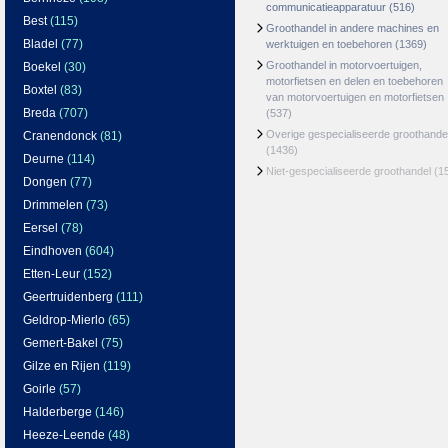
communicatieapparatuur
(516)
Best
(115)
Groothandel in andere machines en
Bladel
(77)
werktuigen en toebehoren
(1369)
Groothandel in motorvoertuigen,
Boekel
(30)
motorfietsen en delen en toebehoren
Boxtel
(83)
van motorvoertuigen en motorfietsen
Breda
(707)
(537)
Overige gespecialiseerde groothande
Cranendonck
(81)
(1436)
Deurne
(114)
Niet-gespecialiseerde groothandel
(1
Dongen
(77)
Drimmelen
(73)
Eersel
(78)
Eindhoven
(604)
Etten-Leur
(152)
Geertruidenberg
(111)
Geldrop-Mierlo
(65)
Gemert-Bakel
(75)
Gilze en Rijen
(119)
Goirle
(57)
Halderberge
(146)
Heeze-Leende
(48)