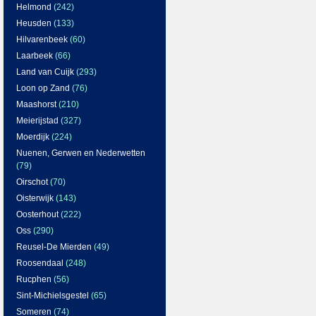
Helmond
(242)
Heusden
(133)
Hilvarenbeek
(60)
Laarbeek
(66)
Land van Cuijk
(293)
Loon op Zand
(76)
Maashorst
(210)
Meierijstad
(327)
Moerdijk
(224)
Nuenen, Gerwen en Nederwetten
(79)
Oirschot
(70)
Oisterwijk
(143)
Oosterhout
(222)
Oss
(290)
Reusel-De Mierden
(49)
Roosendaal
(248)
Rucphen
(56)
Sint-Michielsgestel
(65)
Someren
(74)