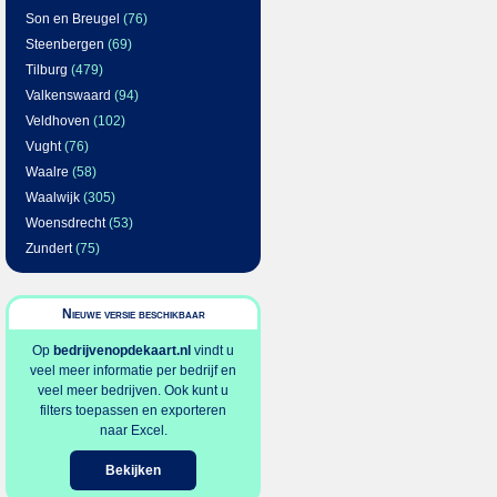
Son en Breugel
(76)
Steenbergen
(69)
Tilburg
(479)
Valkenswaard
(94)
Veldhoven
(102)
Vught
(76)
Waalre
(58)
Waalwijk
(305)
Woensdrecht
(53)
Zundert
(75)
Nieuwe versie beschikbaar
Op
bedrijvenopdekaart.nl
vindt u
veel meer informatie per bedrijf en
veel meer bedrijven. Ook kunt u
filters toepassen en exporteren
naar Excel.
Bekijken