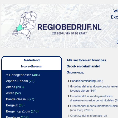
Nederland
Alle sectoren en branches
Noord-Brabant
Groot- en detailhandel
Groothandel
's-Hertogenbosch
(486)
Alphen-Chaam
(29)
Handelsbemiddeling
(890)
Groothandel in landbouwproducten e
Altena
(285)
levende dieren
(544)
Asten
(52)
Groothandel in voedingsmiddelen,
Baarle-Nassau
(27)
dranken en overige genotmiddelen
(8
Bergeijk
(65)
Groothandel in consumentenartikelen
(non-food)
(2027)
Bergen op Zoom
(146)
Groothandel in informatie- en
Bernheze
(108)