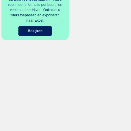
veel meer informatie per bedrijf en
veel meer bedrijven. Ook kunt u
filters toepassen en exporteren
naar Excel.
Bekijken