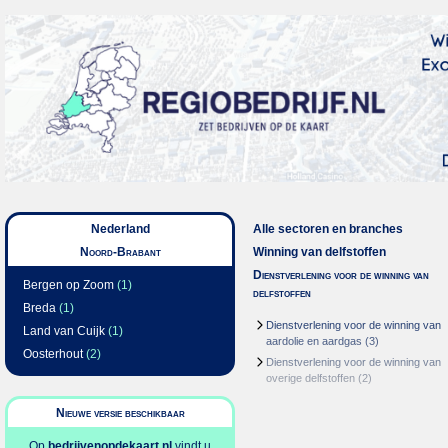
Nederland
Alle sectoren en branches
Noord-Brabant
Winning van delfstoffen
Dienstverlening voor de winning van
Bergen op Zoom
(1)
delfstoffen
Breda
(1)
Dienstverlening voor de winning van
Land van Cuijk
(1)
aardolie en aardgas
(3)
Oosterhout
(2)
Dienstverlening voor de winning van
overige delfstoffen
(2)
Nieuwe versie beschikbaar
Op
bedrijvenopdekaart.nl
vindt u