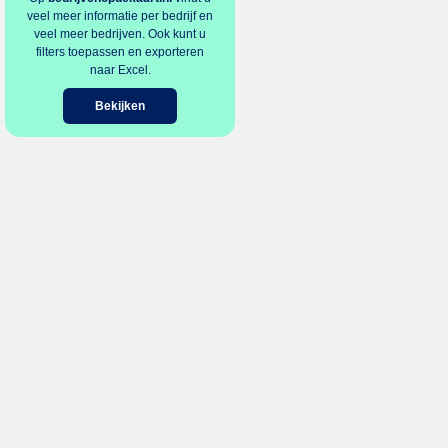
veel meer informatie per bedrijf en
veel meer bedrijven. Ook kunt u
filters toepassen en exporteren
naar Excel.
Bekijken