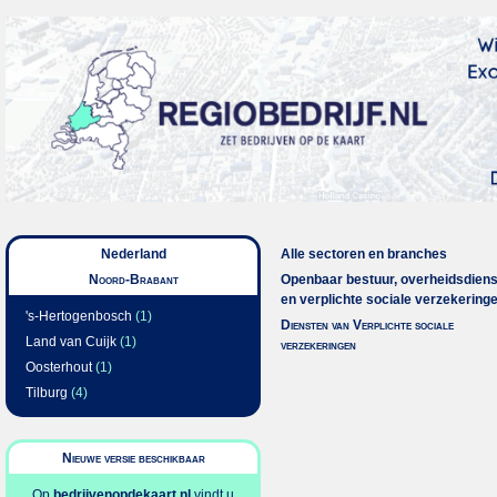
Nederland
Alle sectoren en branches
Noord-Brabant
Openbaar bestuur, overheidsdien
en verplichte sociale verzekering
's-Hertogenbosch
(1)
Diensten van Verplichte sociale
Land van Cuijk
(1)
verzekeringen
Oosterhout
(1)
Tilburg
(4)
Nieuwe versie beschikbaar
Op
bedrijvenopdekaart.nl
vindt u