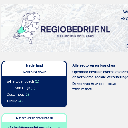
Nederland
Alle sectoren en branches
Noord-Brabant
Openbaar bestuur, overheidsdien
en verplichte sociale verzekering
's-Hertogenbosch
(1)
Diensten van Verplichte sociale
Land van Cuijk
(1)
verzekeringen
Oosterhout
(1)
Tilburg
(4)
Nieuwe versie beschikbaar
Op
bedrijvenopdekaart.nl
vindt u