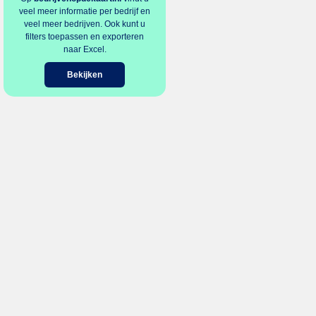
veel meer informatie per bedrijf en
veel meer bedrijven. Ook kunt u
filters toepassen en exporteren
naar Excel.
Bekijken