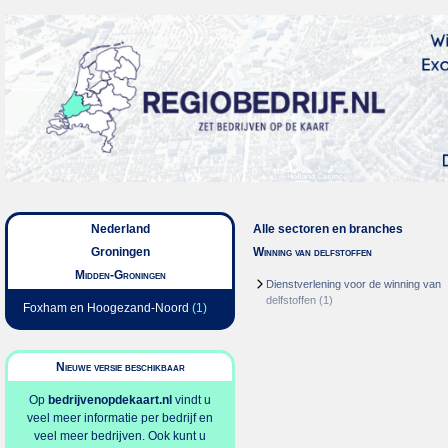
Nederland
Alle sectoren en branches
Groningen
Winning van delfstoffen
Midden-Groningen
Dienstverlening voor de winning van
delfstoffen
(1)
Foxham en Hoogezand-Noord
(1)
Nieuwe versie beschikbaar
Op
bedrijvenopdekaart.nl
vindt u
veel meer informatie per bedrijf en
veel meer bedrijven. Ook kunt u