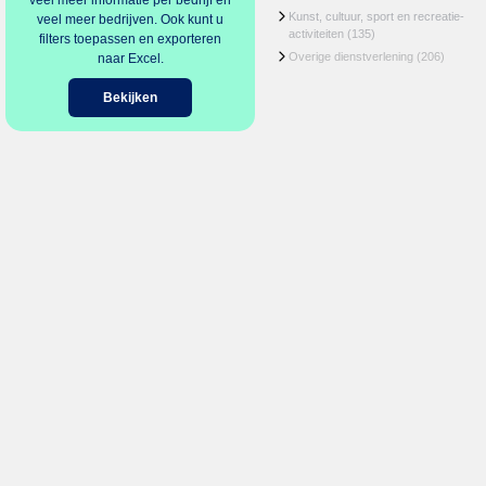
veel meer informatie per bedrijf en
Kunst, cultuur, sport en recreatie-
veel meer bedrijven. Ook kunt u
activiteiten
(135)
filters toepassen en exporteren
Overige dienstverlening
(206)
naar Excel.
Bekijken