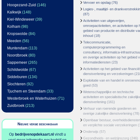
Vervoer en opslag
(76)
Hoogezand-Zuid
(146)
Logies-, maaltijd- en drankverstrekki
Kalkwijk
(148)
(87)
Kiel-Windeweer
(39)
Activiteiten van uitgeverijen,
omroepactiviteiten, en activiteiten op 
Kolham
(98)
gebied van productie en distributie va
Kropswolde
(84)
inhoud
(18)
Meeden
(56)
Telecommunicatie,
computerprogrammering en
Muntendam
(113)
consultancy, informatica-infrastructuu
Noordbroek
(80)
en overige activiteiten op het gebied 
Sappemeer
(265)
informatiediensten
(23)
Activiteiten op het gebied van financië
Schildwolde
(67)
dienstverlening en verzekeringen
(21
Siddeburen
(134)
Exploitatie van en handel in onroeren
Slochteren
(92)
goed
(53)
Tjuchem en Steendam
(33)
Wetenschappelijke en technische
activiteiten en specialistische zakelijk
Westerbroek en Waterhuizen
(71)
dienstverlening
(161)
Zuidbroek
(213)
Verhuur van roerende goederen en
overige zakelijke dienstverlening
(78)
Openbaar bestuur, overheidsdienste
Nieuwe versie beschikbaar
en verplichte sociale verzekeringen
(
Onderwijs
(57)
Op
bedrijvenopdekaart.nl
vindt u
Gezondheids- en welzijnszorg
(246)