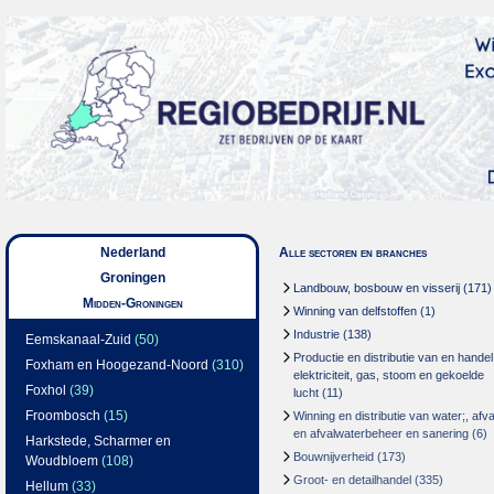
Nederland
Alle sectoren en branches
Groningen
Landbouw, bosbouw en visserij
(171)
Midden-Groningen
Winning van delfstoffen
(1)
Industrie
(138)
Eemskanaal-Zuid
(50)
Productie en distributie van en handel
Foxham en Hoogezand-Noord
(310)
elektriciteit, gas, stoom en gekoelde
Foxhol
(39)
lucht
(11)
Froombosch
(15)
Winning en distributie van water;, afva
en afvalwaterbeheer en sanering
(6)
Harkstede, Scharmer en
Bouwnijverheid
(173)
Woudbloem
(108)
Groot- en detailhandel
(335)
Hellum
(33)