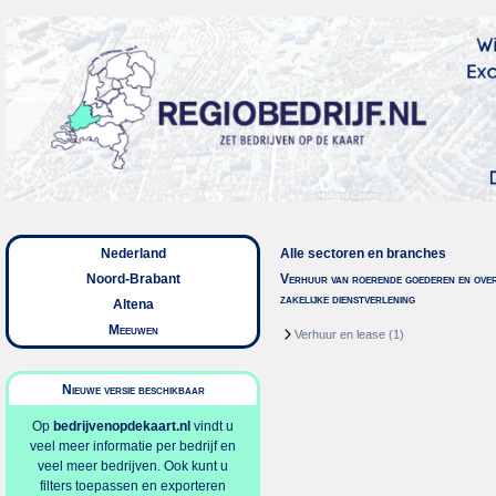
Nederland
Alle sectoren en branches
Noord-Brabant
Verhuur van roerende goederen en over
zakelijke dienstverlening
Altena
Meeuwen
Verhuur en lease
(1)
Nieuwe versie beschikbaar
Op
bedrijvenopdekaart.nl
vindt u
veel meer informatie per bedrijf en
veel meer bedrijven. Ook kunt u
filters toepassen en exporteren