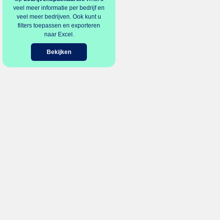
veel meer informatie per bedrijf en
veel meer bedrijven. Ook kunt u
filters toepassen en exporteren
naar Excel.
Bekijken