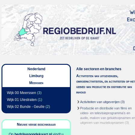
Nederland
Alle sectoren en branches
Limburg
Activiteiten van uitgeverijen,
omroepactiviteiten, en activiteiten op het
Meerssen
gebied van productie en distributie van
inhoud
Wijk 00 Meerssen
(3)
Wijk 01 Ulestraten
(1)
Activiteiten van uitgeverijen
(3)
Wijk 02 Bunde - Geulle
(2)
Productie en distributie van films en
video- en televisieprogramma’s en
audio, maken van geluidsopnamen e
uitgeven van muziekopnamen
(3)
Nieuwe versie beschikbaar
Op
bedrijvenopdekaart.nl
vindt u