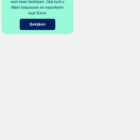
veel meer bedrijven. Ook kunt u
filters toepassen en exporteren
naar Excel.
Bekijken