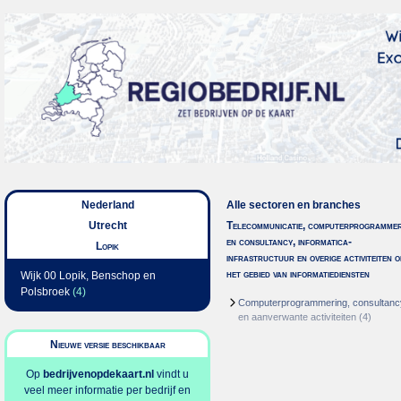
Nederland
Alle sectoren en branches
Utrecht
Telecommunicatie, computerprogrammer
en consultancy, informatica-
Lopik
infrastructuur en overige activiteiten o
het gebied van informatiediensten
Wijk 00 Lopik, Benschop en
Polsbroek
(4)
Computerprogrammering, consultanc
en aanverwante activiteiten
(4)
Nieuwe versie beschikbaar
Op
bedrijvenopdekaart.nl
vindt u
veel meer informatie per bedrijf en