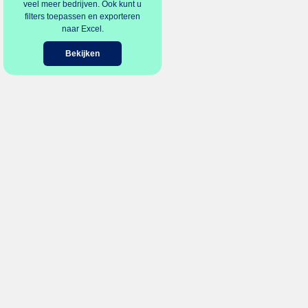
veel meer bedrijven. Ook kunt u
filters toepassen en exporteren
naar Excel.
Bekijken