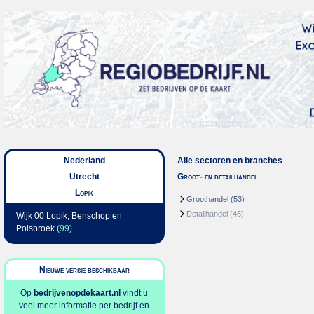
Nederland
Alle sectoren en branches
Utrecht
Groot- en detailhandel
Lopik
Groothandel
(53)
Detailhandel
(46)
Wijk 00 Lopik, Benschop en
Polsbroek
(99)
Nieuwe versie beschikbaar
Op
bedrijvenopdekaart.nl
vindt u
veel meer informatie per bedrijf en