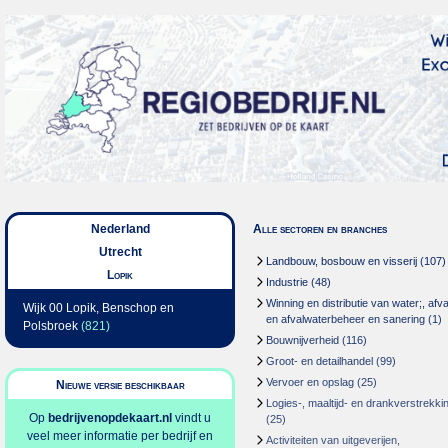
Nederland
Alle sectoren en branches
Utrecht
Landbouw, bosbouw en visserij
(107)
Lopik
Industrie
(48)
Winning en distributie van water;, afva
Wijk 00 Lopik, Benschop en
en afvalwaterbeheer en sanering
(1)
Polsbroek
(821)
Bouwnijverheid
(116)
Groot- en detailhandel
(99)
Vervoer en opslag
(25)
Nieuwe versie beschikbaar
Logies-, maaltijd- en drankverstrekki
Op
bedrijvenopdekaart.nl
vindt u
(25)
veel meer informatie per bedrijf en
Activiteiten van uitgeverijen,