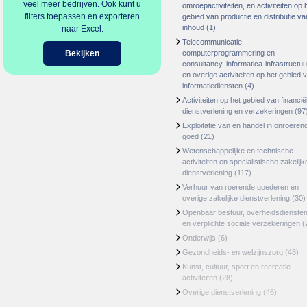
veel meer bedrijven. Ook kunt u
omroepactiviteiten, en activiteiten op 
filters toepassen en exporteren
gebied van productie en distributie va
inhoud
(1)
naar Excel.
Telecommunicatie,
Bekijken
computerprogrammering en
consultancy, informatica-infrastructuu
en overige activiteiten op het gebied 
informatiediensten
(4)
Activiteiten op het gebied van financië
dienstverlening en verzekeringen
(97
Exploitatie van en handel in onroeren
goed
(21)
Wetenschappelijke en technische
activiteiten en specialistische zakelijk
dienstverlening
(117)
Verhuur van roerende goederen en
overige zakelijke dienstverlening
(30)
Openbaar bestuur, overheidsdienste
en verplichte sociale verzekeringen
(
Onderwijs
(6)
Gezondheids- en welzijnszorg
(48)
Kunst, cultuur, sport en recreatie-
activiteiten
(28)
Overige dienstverlening
(46)