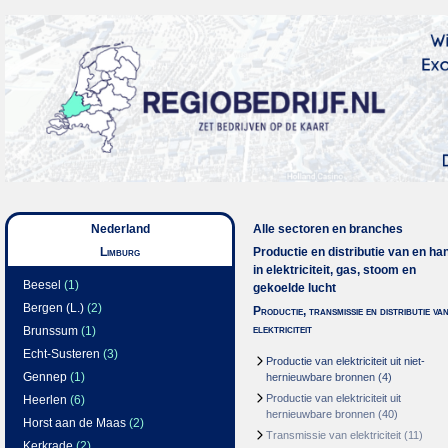
Nederland
Alle sectoren en branches
Limburg
Productie en distributie van en ha
in elektriciteit, gas, stoom en
Beesel
(1)
gekoelde lucht
Bergen (L.)
(2)
Productie, transmissie en distributie va
elektriciteit
Brunssum
(1)
Echt-Susteren
(3)
Productie van elektriciteit uit niet-
Gennep
(1)
hernieuwbare bronnen
(4)
Productie van elektriciteit uit
Heerlen
(6)
hernieuwbare bronnen
(40)
Horst aan de Maas
(2)
Transmissie van elektriciteit
(11)
Kerkrade
(2)