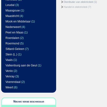
Distributie van elektriciteit
(1)
Leudal
(3)
Handel in elektriciteit
(7)
Maasgouw
(1)
Maastricht
(4)
Mook en Middelaar
(1)
Nederweert
(4)
Peel en Maas
(1)
Roerdalen
(2)
Roermond
(5)
Sittard-Geleen
(7)
Stein (L.)
(1)
Vaals
(1)
Valkenburg aan de Geul
(1)
Venlo
(2)
Venray
(3)
Voerendaal
(2)
Weert
(6)
Nieuwe versie beschikbaar