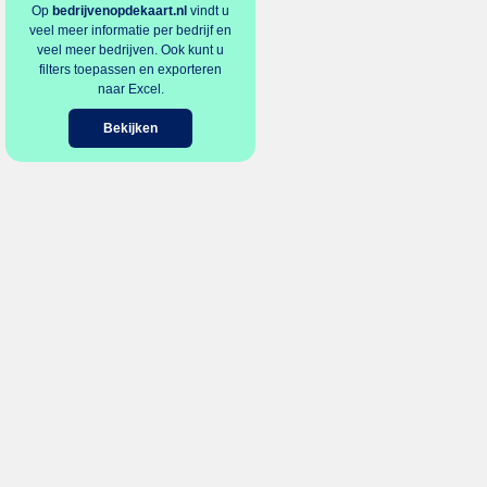
Op
bedrijvenopdekaart.nl
vindt u
veel meer informatie per bedrijf en
veel meer bedrijven. Ook kunt u
filters toepassen en exporteren
naar Excel.
Bekijken