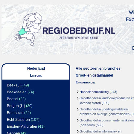
Nederland
Alle sectoren en branches
Limburg
Groot- en detailhandel
Groothandel
Beek (L.)
(49)
Beekdaelen
(74)
Handelsbemiddeling
(243)
Groothandel in landbouwproducten e
Beesel
(23)
levende dieren
(190)
Bergen (L.)
(30)
Groothandel in voedingsmiddelen,
Brunssum
(24)
dranken en overige genotmiddelen
(3
Echt-Susteren
(107)
Groothandel in consumentenartikelen
(non-food)
(565)
Eijsden-Margraten
(41)
Groothandel in informatie- en
Gennep
(43)