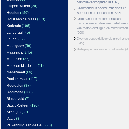
communicatieapparatuur
(140)
Gulpen-Wittem
(20)
Groothandel in andere machines en
Heerlen
(150)
werktuigen en toebehoren
(322)
Groothandel in motorvoertuigen,
Horst aan de Maas
(113)
motorfietsen en delen en toebehoren
Kerkrade
(106)
van motorvoertuigen en motorfietsen
Landgraaf
(45)
(200)
Overige gespecialiseerde groothande
Leudal
(97)
(545)
Maasgouw
(56)
Niet-gespecialiseerde groothandel
(4
Maastricht
(245)
Meerssen
(27)
Mook en Middelaar
(11)
Nederweert
(69)
Peel en Maas
(117)
Roerdalen
(37)
Roermond
(168)
Simpelveld
(7)
Sittard-Geleen
(196)
Stein (L.)
(39)
Vaals
(8)
Valkenburg aan de Geul
(20)