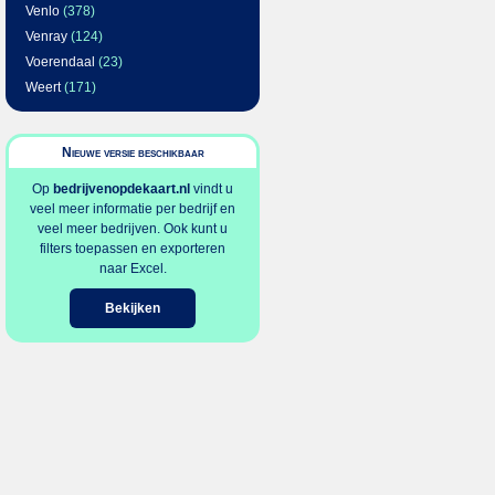
Venlo
(378)
Venray
(124)
Voerendaal
(23)
Weert
(171)
Nieuwe versie beschikbaar
Op
bedrijvenopdekaart.nl
vindt u
veel meer informatie per bedrijf en
veel meer bedrijven. Ook kunt u
filters toepassen en exporteren
naar Excel.
Bekijken