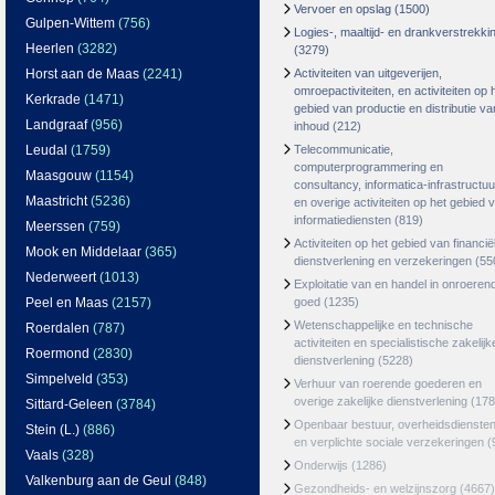
Vervoer en opslag
(1500)
Gulpen-Wittem
(756)
Logies-, maaltijd- en drankverstrekki
Heerlen
(3282)
(3279)
Horst aan de Maas
(2241)
Activiteiten van uitgeverijen,
omroepactiviteiten, en activiteiten op 
Kerkrade
(1471)
gebied van productie en distributie va
Landgraaf
(956)
inhoud
(212)
Leudal
(1759)
Telecommunicatie,
computerprogrammering en
Maasgouw
(1154)
consultancy, informatica-infrastructuu
Maastricht
(5236)
en overige activiteiten op het gebied 
informatiediensten
(819)
Meerssen
(759)
Activiteiten op het gebied van financië
Mook en Middelaar
(365)
dienstverlening en verzekeringen
(55
Nederweert
(1013)
Exploitatie van en handel in onroeren
Peel en Maas
(2157)
goed
(1235)
Wetenschappelijke en technische
Roerdalen
(787)
activiteiten en specialistische zakelijk
Roermond
(2830)
dienstverlening
(5228)
Simpelveld
(353)
Verhuur van roerende goederen en
overige zakelijke dienstverlening
(178
Sittard-Geleen
(3784)
Openbaar bestuur, overheidsdienste
Stein (L.)
(886)
en verplichte sociale verzekeringen
(
Vaals
(328)
Onderwijs
(1286)
Valkenburg aan de Geul
(848)
Gezondheids- en welzijnszorg
(4667)