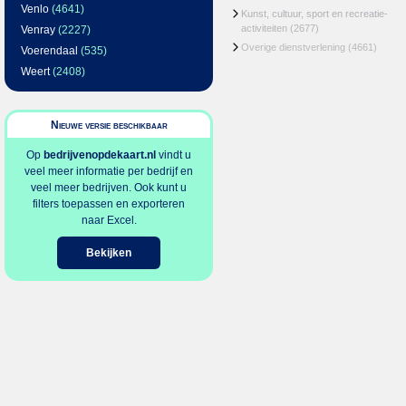
Venlo
(4641)
Kunst, cultuur, sport en recreatie-
activiteiten
(2677)
Venray
(2227)
Overige dienstverlening
(4661)
Voerendaal
(535)
Weert
(2408)
Nieuwe versie beschikbaar
Op
bedrijvenopdekaart.nl
vindt u
veel meer informatie per bedrijf en
veel meer bedrijven. Ook kunt u
filters toepassen en exporteren
naar Excel.
Bekijken