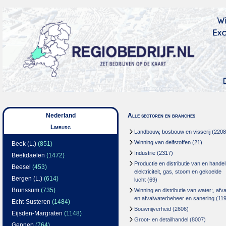
Nederland
Alle sectoren en branches
Limburg
Landbouw, bosbouw en visserij
(2208
Winning van delfstoffen
(21)
Beek (L.)
(851)
Industrie
(2317)
Beekdaelen
(1472)
Productie en distributie van en handel
Beesel
(453)
elektriciteit, gas, stoom en gekoelde
Bergen (L.)
(614)
lucht
(69)
Brunssum
(735)
Winning en distributie van water;, afva
en afvalwaterbeheer en sanering
(119
Echt-Susteren
(1484)
Bouwnijverheid
(2606)
Eijsden-Margraten
(1148)
Groot- en detailhandel
(8007)
Gennep
(764)