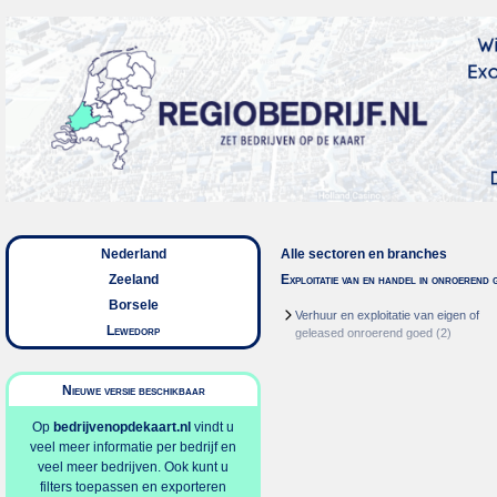
Nederland
Alle sectoren en branches
Zeeland
Exploitatie van en handel in onroerend 
Borsele
Verhuur en exploitatie van eigen of
Lewedorp
geleased onroerend goed
(2)
Nieuwe versie beschikbaar
Op
bedrijvenopdekaart.nl
vindt u
veel meer informatie per bedrijf en
veel meer bedrijven. Ook kunt u
filters toepassen en exporteren