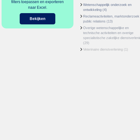
filters toepassen en exporteren
Wetenschappelijk onderzoek en
naar Excel.
ontwikkeling
(4)
Reclameactiviteiten, marktonderzoek
Bekijken
public relations
(13)
Overige wetenschappelijke en
technische activiteiten en overige
specialistische zakelijke dienstverlen
(29)
Veterinaire dienstverlening
(1)