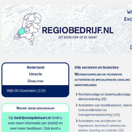
Nederland
Alle sectoren en branches
Utrecht
Wetenschappelijke en technische
activiteiten en specialistische zakelijke
IJsselstein
dienstverlening
Wijk 00 IJsselstein
(228)
Rechtskundige en boekhoudkundige
dienstverlening
(35)
Activiteiten van hoofdkantoren, intern
Nieuwe versie beschikbaar
concerndiensten en
managementadvisering
(131)
Op
bedrijvenopdekaart.nl
vindt u
Activiteiten van architecten en
veel meer informatie per bedrijf en
ingenieurs; technisch ontwerp en
veel meer bedrijven. Ook kunt u
advies, keuring en controle
(15)