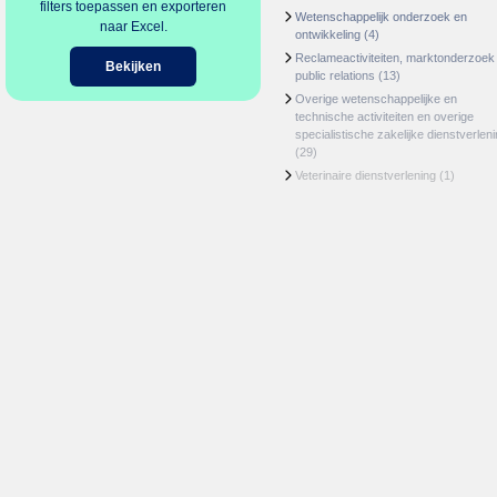
filters toepassen en exporteren
Wetenschappelijk onderzoek en
naar Excel.
ontwikkeling
(4)
Reclameactiviteiten, marktonderzoek
Bekijken
public relations
(13)
Overige wetenschappelijke en
technische activiteiten en overige
specialistische zakelijke dienstverlen
(29)
Veterinaire dienstverlening
(1)