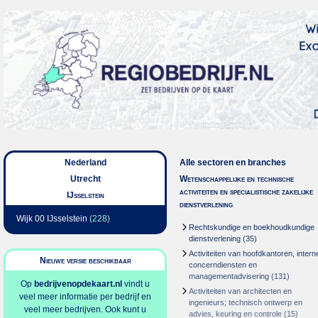
Nederland
Alle sectoren en branches
Utrecht
Wetenschappelijke en technische
activiteiten en specialistische zakelijke
IJsselstein
dienstverlening
Wijk 00 IJsselstein
(228)
Rechtskundige en boekhoudkundige
dienstverlening
(35)
Activiteiten van hoofdkantoren, intern
Nieuwe versie beschikbaar
concerndiensten en
managementadvisering
(131)
Op
bedrijvenopdekaart.nl
vindt u
Activiteiten van architecten en
veel meer informatie per bedrijf en
ingenieurs; technisch ontwerp en
veel meer bedrijven. Ook kunt u
advies, keuring en controle
(15)