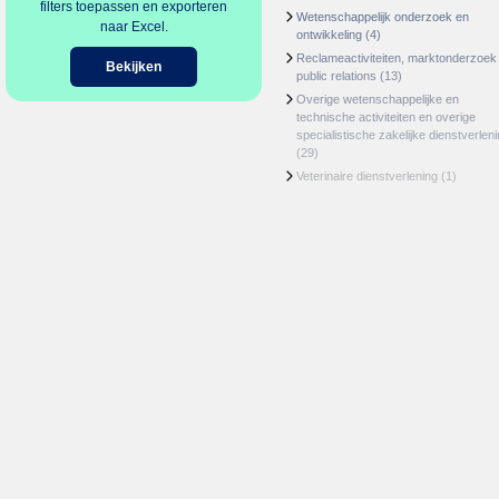
filters toepassen en exporteren
Wetenschappelijk onderzoek en
naar Excel.
ontwikkeling
(4)
Reclameactiviteiten, marktonderzoek
Bekijken
public relations
(13)
Overige wetenschappelijke en
technische activiteiten en overige
specialistische zakelijke dienstverlen
(29)
Veterinaire dienstverlening
(1)