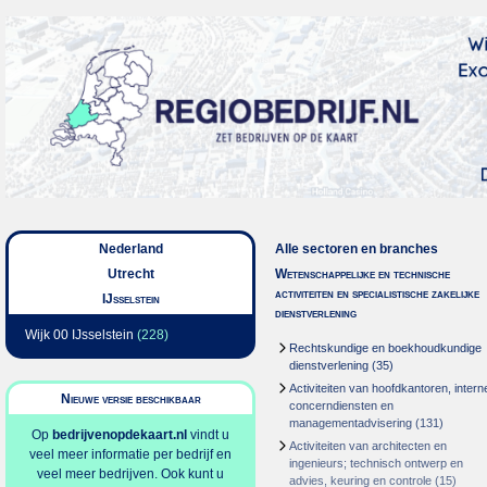
Nederland
Alle sectoren en branches
Utrecht
Wetenschappelijke en technische
activiteiten en specialistische zakelijke
IJsselstein
dienstverlening
Wijk 00 IJsselstein
(228)
Rechtskundige en boekhoudkundige
dienstverlening
(35)
Activiteiten van hoofdkantoren, intern
Nieuwe versie beschikbaar
concerndiensten en
managementadvisering
(131)
Op
bedrijvenopdekaart.nl
vindt u
Activiteiten van architecten en
veel meer informatie per bedrijf en
ingenieurs; technisch ontwerp en
veel meer bedrijven. Ook kunt u
advies, keuring en controle
(15)