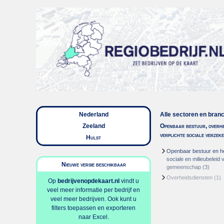
Nederland
Alle sectoren en bran
Zeeland
Openbaar bestuur, overhe
verplichte sociale verzek
Hulst
Openbaar bestuur en h
sociale en milieubeleid 
Nieuwe versie beschikbaar
gemeenschap
(3)
Overheidsdiensten
(1)
Op
bedrijvenopdekaart.nl
vindt u
veel meer informatie per bedrijf en
veel meer bedrijven. Ook kunt u
filters toepassen en exporteren
naar Excel.