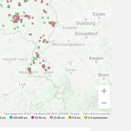
9 wn.
100-499 wn.
50-99 wn.
10-49 wn.
5-9 wn.
2-4 werknemers