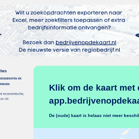
ches
idsdiensten en
eringen
Klik om de kaart met 
et economische,
app.bedrijvenopdekaar
van de
De (oude) kaart is helaas niet meer beschi