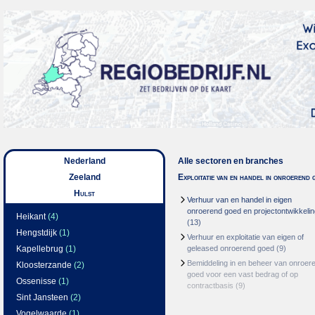
Nederland
Alle sectoren en branches
Zeeland
Exploitatie van en handel in onroerend 
Hulst
Verhuur van en handel in eigen
onroerend goed en projectontwikkelin
Heikant
(4)
(13)
Hengstdijk
(1)
Verhuur en exploitatie van eigen of
Kapellebrug
(1)
geleased onroerend goed
(9)
Bemiddeling in en beheer van onroer
Kloosterzande
(2)
goed voor een vast bedrag of op
Ossenisse
(1)
contractbasis
(9)
Sint Jansteen
(2)
Vogelwaarde
(1)